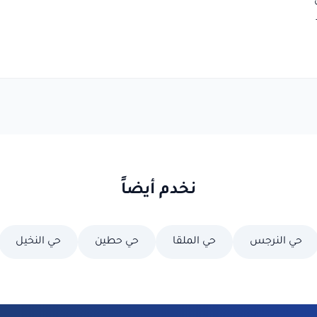
نخدم أيضاً
حي النرجس
حي الملقا
حي حطين
حي النخيل