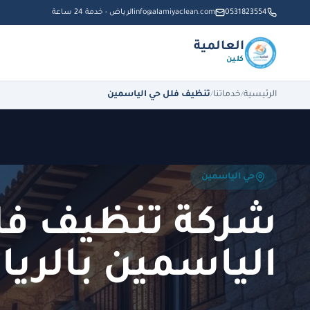
نتقل للمحتوى الرئيسي
0531823554
info@alamiyaclean.com
الرياض - خدمة 24 ساعة
العالمية
كلين
الرئيسية
خدماتنا
تنظيف فلل حي الياسمين
/
/
حي الياسمين
شركة تنظيف فل
الياسمين بالري