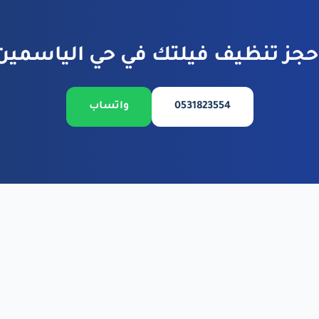
حجز تنظيف فيلتك في حي الياسمين
0531823554
واتساب