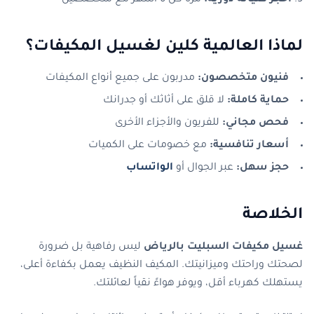
احجز صيانة دورية:
مرة كل 6 أشهر مع متخصصين
لماذا العالمية كلين لغسيل المكيفات؟
فنيون متخصصون:
مدربون على جميع أنواع المكيفات
حماية كاملة:
لا قلق على أثاثك أو جدرانك
فحص مجاني:
للفريون والأجزاء الأخرى
أسعار تنافسية:
مع خصومات على الكميات
حجز سهل:
عبر الجوال أو
الواتساب
الخلاصة
غسيل مكيفات السبليت بالرياض
ليس رفاهية بل ضرورة
لصحتك وراحتك وميزانيتك. المكيف النظيف يعمل بكفاءة أعلى،
يستهلك كهرباء أقل، ويوفر هواءً نقياً لعائلتك.