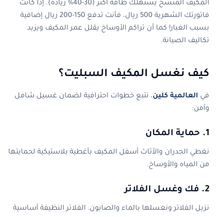
المكيف المتسخ يستهلك طاقة أكثر (30-40% زيادة). إذا كانت
فاتورتك الشهرية 500 ريال، فأنت تدفع 150-200 ريال إضافية
بسبب الغبار! كما أن تراكم الأوساخ يقلل عمر المكيف ويزيد
تكاليف الصيانة.
كيف نغسل المكيف السبليت؟
في
العالمية كلين
، نتبع خطوات احترافية لضمان غسيل شامل
وآمن:
1. حماية المكان
نغطي الجدران والأثاث أسفل المكيف بأغطية بلاستيكية لحمايتها
من المياه والأوساخ.
2. فك وغسل الفلاتر
نزيل الفلاتر ونغسلها بالماء والصابون. الفلاتر النظيفة أساسية